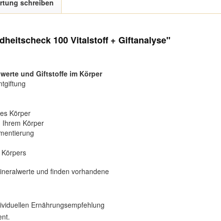
rtung schreiben
eitscheck 100 Vitalstoff + Giftanalyse"
erte und Giftstoffe im Körper
tgiftung
res Körper
n Ihrem Körper
ementierung
 Körpers
Mineralwerte und finden vorhandene
dividuellen Ernährungsempfehlung
ent.