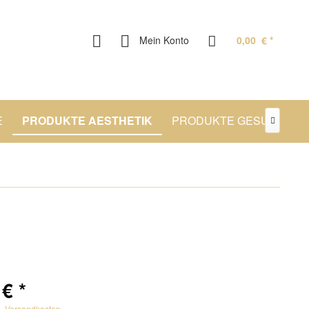
Mein Konto
0,00 € *
E
PRODUKTE AESTHETIK
PRODUKTE GESUNDHEI

€ *
l. Versandkosten