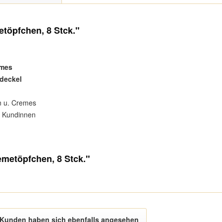
töpfchen, 8 Stck."
emes
deckel
en u. Cremes
r Kundinnen
emetöpfchen, 8 Stck."
Kunden haben sich ebenfalls angesehen